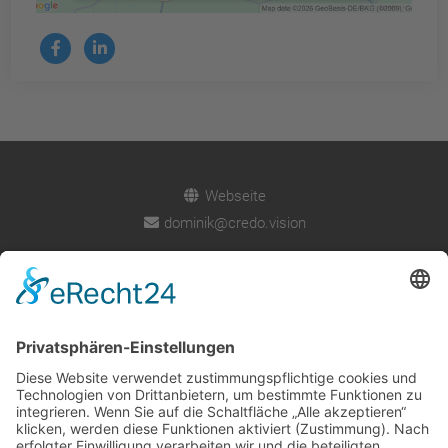
Social Media Profile
Akzeptieren
powered by
Usercentrics Consent
Management Platform
&
eRecht24
Webseite
dominik@credo.vision
Über uns
Impressum
Datenschutz
Cookie-Einstellungen